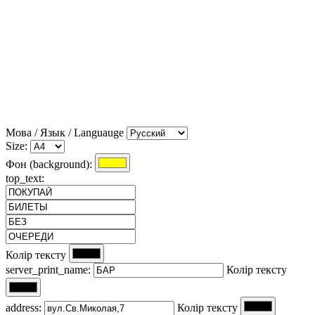
Мова / Язык / Languauge
Size:
Фон (background):
top_text:
Колір тексту
server_print_name:
Колір тексту
address:
Колір тексту