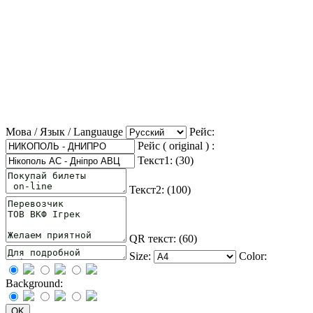
Мова / Язык / Languauge
Рейс:
Рейс ( original ) :
Текст1: (
30
)
Текст2: (
100
)
QR текст: (
60
)
Size:
Color:
Background: