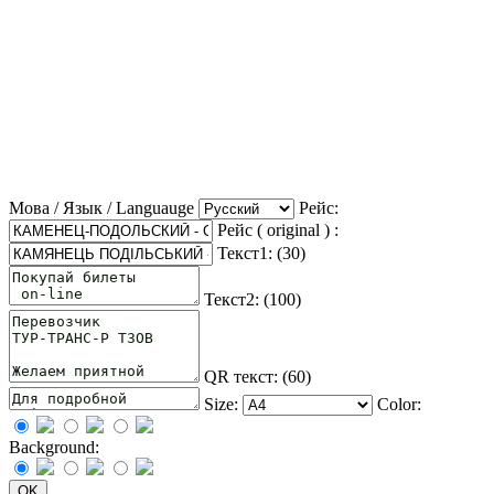
Мова / Язык / Languauge
Рейс:
Рейс ( original ) :
Текст1: (
30
)
Текст2: (
100
)
QR текст: (
60
)
Size:
Color:
Background: