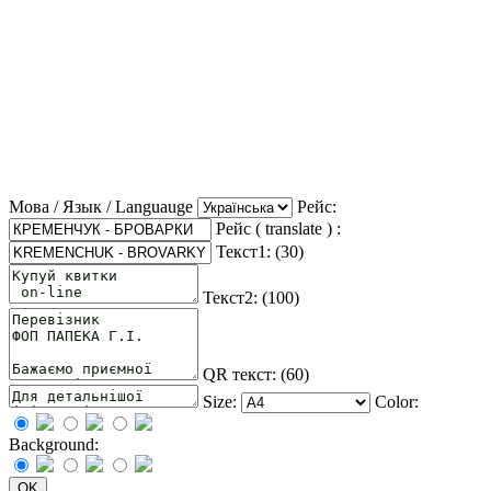
Мова / Язык / Languauge
Рейс:
Рейс ( translate ) :
Текст1: (
30
)
Текст2: (
100
)
QR текст: (
60
)
Size:
Color:
Background: