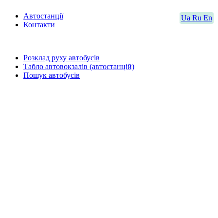
Автостанції
Ua
Ru
En
Контакти
Розклад руху автобусів
Табло автовокзалів (автостанцій)
Пошук автобусів