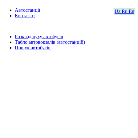
Автостанції
Ua
Ru
En
Контакти
Розклад руху автобусів
Табло автовокзалів (автостанцій)
Пошук автобусів