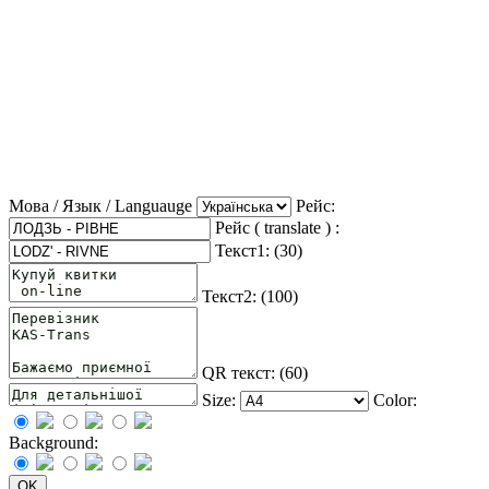
Мова / Язык / Languauge
Рейс:
Рейс ( translate ) :
Текст1: (
30
)
Текст2: (
100
)
QR текст: (
60
)
Size:
Color:
Background: