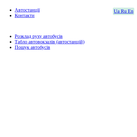
Автостанції
Ua
Ru
En
Контакти
Розклад руху автобусів
Табло автовокзалів (автостанцій)
Пошук автобусів