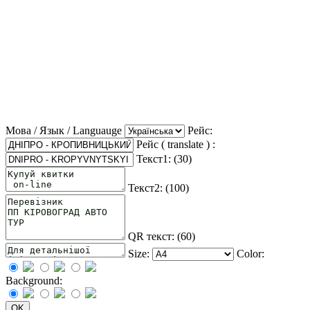
Мова / Язык / Languauge
Рейс:
Рейс ( translate ) :
Текст1: (
30
)
Текст2: (
100
)
QR текст: (
60
)
Size:
Color:
Background: